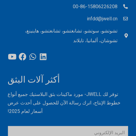
00-86-15806226208
infdd@jwell.cn
تشوتشو، سوتشو، تشانغتشو، تشانغتشو، هاينينغ،
تشوشان، ألمانيا، تايلاند
أكثر آلات البثق
توفر لك JWELL- مورد ماكينات بثق البلاستيك جميع أنواع
خطوط الإنتاج، اترك رسالة الآن للحصول على أحدث عرض
أسعار لعام 2025!
ا
ل