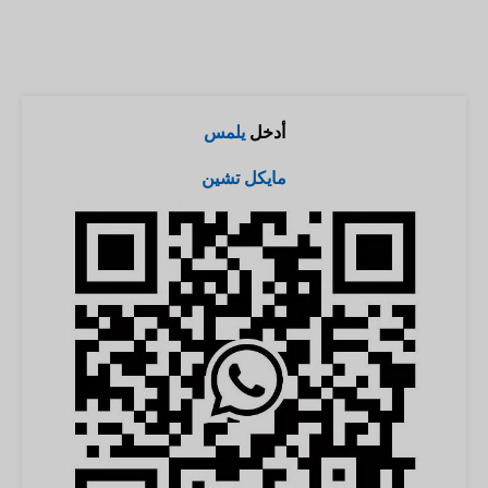
أدخل
يلمس
مايكل تشين