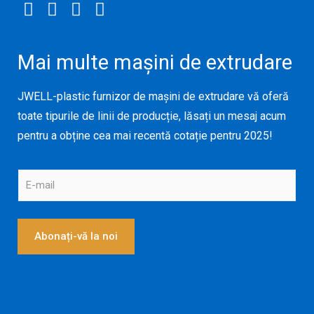
Mai multe mașini de extrudare
JWELL-plastic furnizor de mașini de extrudare vă oferă
toate tipurile de linii de producție, lăsați un mesaj acum
pentru a obține cea mai recentă cotație pentru 2025!
E
-
m
a
i
Abonați-vă la noi
l
*