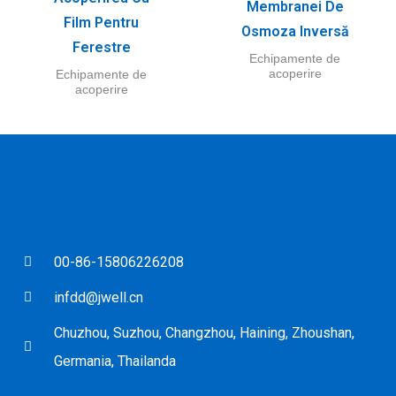
Membranei De
Film Pentru
Osmoza Inversă
Ferestre
Echipamente de
acoperire
Echipamente de
acoperire
00-86-15806226208
infdd@jwell.cn
Chuzhou, Suzhou, Changzhou, Haining, Zhoushan,
Germania, Thailanda