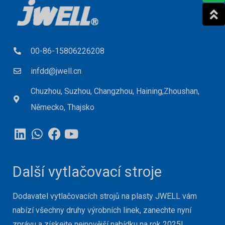
00-86-15806226208
infdd@jwell.cn
Chuzhou, Suzhou, Changzhou, Haining,Zhoushan,
Německo, Thajsko
Další vytlačovací stroje
Dodavatel vytlačovacích strojů na plasty JWELL vám
nabízí všechny druhy výrobních linek, zanechte nyní
zprávu a získejte nejnovější nabídku na rok 2025!