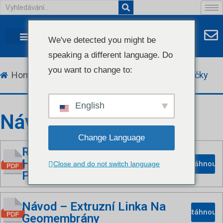
We've detected you might be
speaking a different language. Do
PŘÍPAD PRO ZÁKAZNÍKA
KONTAKTUJTE NÁS
ČASTO KLADENÉ DOTAZY
HLEDÁ SE AGENT
you want to change to:
Home
Stáhnout
Návody a katalogy
Příručky
English
Návod
Change Language
Ruční Extruzní Linka Pro
Hliníkově-Plastové Kompozitní
Stáhnout
Close and do not switch language
Panely
Návod – Extruzní Linka Na
Stáhnout
Geomembrány