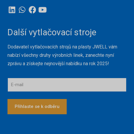
Další vytlačovací stroje
Dodavatel vytlačovacích strojů na plasty JWELL vám
nabízí všechny druhy výrobních linek, zanechte nyní
zprávu a získejte nejnovější nabídku na rok 2025!
E
-
m
a
i
Přihlaste se k odběru
l
*