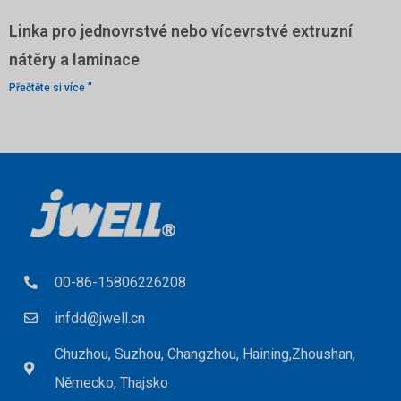
Linka pro jednovrstvé nebo vícevrstvé extruzní
nátěry a laminace
Přečtěte si více "
00-86-15806226208
infdd@jwell.cn
Chuzhou, Suzhou, Changzhou, Haining,Zhoushan,
Německo, Thajsko