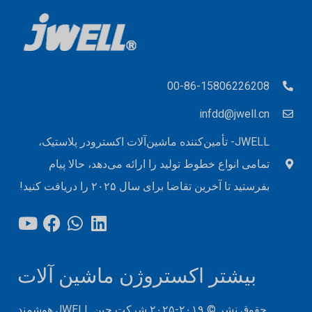
00-86-15806226208
infdd@jwell.cn
JWELL- تأمین‌کننده ماشین‌آلات اکسترودر پلاستیک،
تمامی انواع خطوط تولید را ارائه می‌دهد، حالا پیام
بفرستید تا آخرین تقاضا برای سال ۲۰۲۵ را دریافت کنید!
بیشتر اکستروژن ماشین آلات
حقوق نشر © ۲۰۱۹-۲۰۲۵ شرکت چین JWELL هوشمند