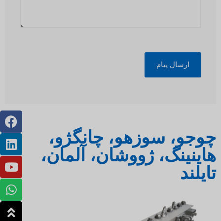
ارسال پیام
چوجو، سوزهو، چانگژو،
هاینینگ، ژووشان، آلمان،
تایلند