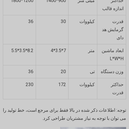
حداکثر
میلی متر
900*1400
1200*1800
اندازه قالب
قدرت
کیلووات
30
36
گرمایش هد
دای
ابعاد ماشین
متر
7*3.5*4
8.2*3.5*5.5
L*W*H
وزن دستگاه
تی
20
36
حداکثر
کیلووات
172
230
قدرت
توجه: اطلاعات ذکر شده در بالا فقط برای مرجع است، خط تولید را
می توان با توجه به نیاز مشتریان طراحی کرد.