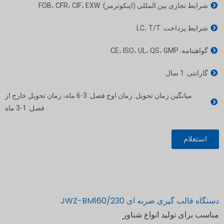
شرایط تجاری بین المللی (اینکوترمز): FOB، CFR، CIF، EXW
شرایط پرداخت: LC، T/T
گواهینامه: CE، ISO، UL، QS، GMP
گارانتی: 1 سال
میانگین زمان تحویل: زمان اوج فصل: 3-6 ماه، زمان تحویل خارج از
فصل: 1-3 ماه
استعلام
دستگاه قالب گیری ضربه ای JWZ-BM160/230
مناسب برای تولید انواع شناور