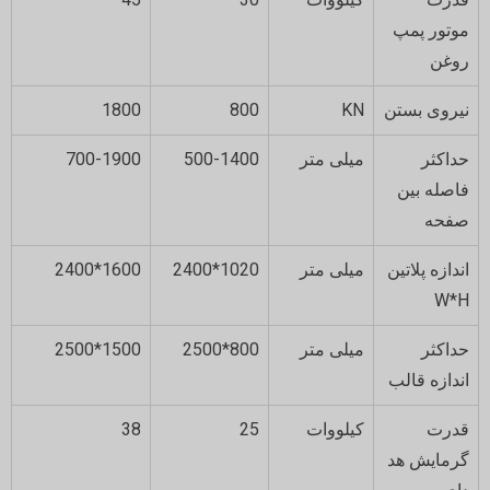
موتور پمپ
روغن
نیروی بستن
KN
800
1800
حداکثر
میلی متر
500-1400
700-1900
فاصله بین
صفحه
اندازه پلاتین
میلی متر
1020*2400
1600*2400
W*H
حداکثر
میلی متر
800*2500
1500*2500
اندازه قالب
قدرت
کیلووات
25
38
گرمایش هد