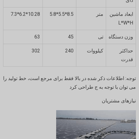
دای
ابعاد ماشین
متر
8.5*5.5*5.8
10.28*6.2*7.3
L*W*H
وزن دستگاه
تی
45
63
حداکثر
کیلووات
240
302
قدرت
توجه: اطلاعات ذکر شده در بالا فقط برای مرجع است، خط تولید را
می توان با توجه به ج طراحی کرد
نیازهای مشتریان