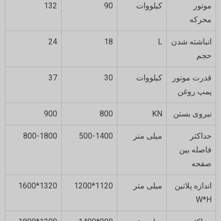
موتور
کیلووات
90
132
محرکه
انباشته شدن
L
18
24
حجم
قدرت موتور
کیلووات
30
37
پمپ روغن
نیروی بستن
KN
800
900
حداکثر
میلی متر
500-1400
800-1800
فاصله بین
صفحه
اندازه پلاتین
میلی متر
1120*1200
1320*1600
W*H