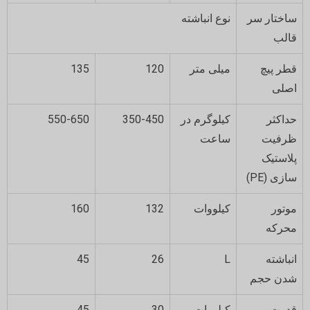
ساختار سر
نوع انباشته
قالب
قطر پیچ
میلی متر
120
135
اصلی
حداکثر
کیلوگرم در
350-450
550-650
ظرفیت
ساعت
پلاستیک
سازی (PE)
موتور
کیلووات
132
160
محرکه
انباشته
L
26
45
شدن حجم
قدرت
کیلووات
30
45