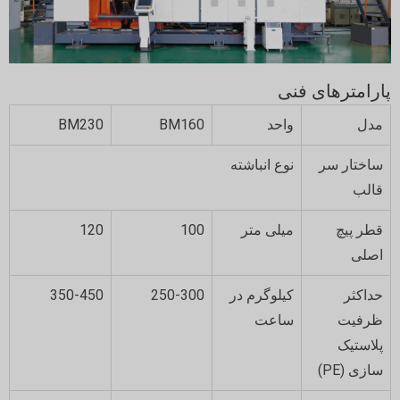
پارامترهای فنی
مدل
واحد
BM160
BM230
ساختار سر
نوع انباشته
قالب
قطر پیچ
میلی متر
100
120
اصلی
حداکثر
کیلوگرم در
250-300
350-450
ظرفیت
ساعت
پلاستیک
سازی (PE)