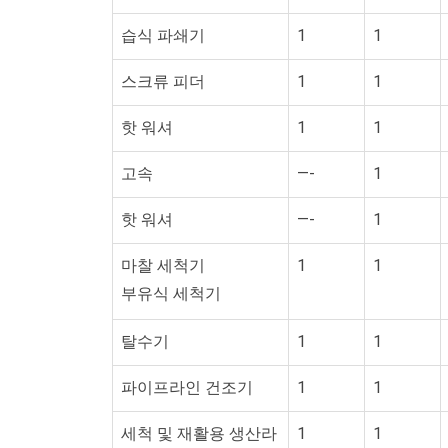
습식 파쇄기
1
1
스크류 피더
1
1
핫 워셔
1
1
고속
—-
1
핫 워셔
—-
1
마찰 세척기
1
1
부유식 세척기
탈수기
1
1
파이프라인 건조기
1
1
세척 및 재활용 생산라
1
1