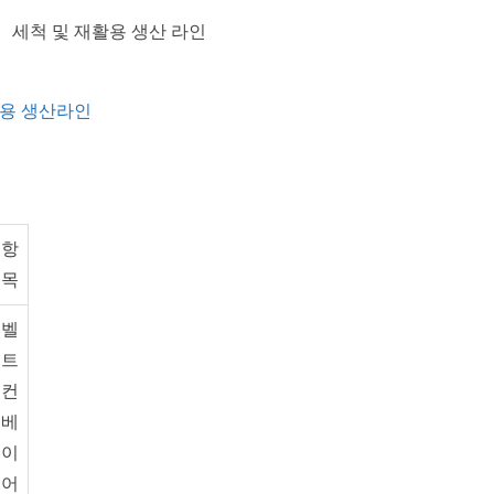
세척 및 재활용 생산 라인
재활용 생산라인
항
목
벨
트
컨
베
이
어