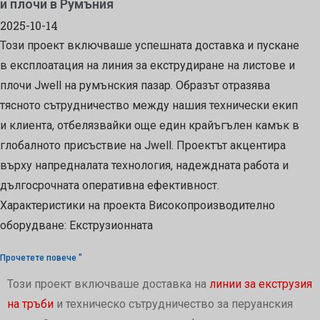
и плочи в Румъния
2025-10-14
Този проект включваше успешната доставка и пускане
в експлоатация на линия за екструдиране на листове и
плочи Jwell на румънския пазар. Образът отразява
тясното сътрудничество между нашия технически екип
и клиента, отбелязвайки още един крайъгълен камък в
глобалното присъствие на Jwell. Проектът акцентира
върху напредналата технология, надеждната работа и
дългосрочната оперативна ефективност.
Характеристики на проекта Високопроизводително
оборудване: Екструзионната
Прочетете повече "
Този проект включваше доставка на
линии за екструзия
на тръби
и техническо сътрудничество за перуанския