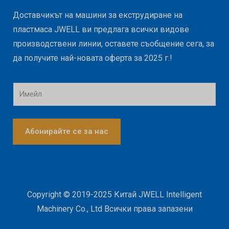
Доставчикът на машини за екструдиране на
пластмаса JWELL ви предлага всички видове
производствени линии, оставете съобщение сега, за
да получите най-новата оферта за 2025 г.!
И
м
е
й
л
Абонирайте се за нас
*
Copyright © 2019-2025 Китай JWELL Intelligent
Machinery Co., Ltd Всички права запазени