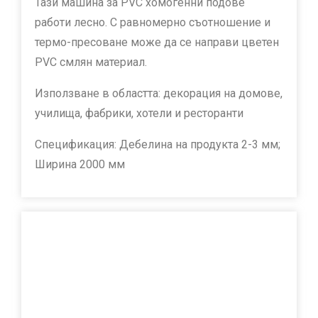
Тази машина за PVC хомогенни подове
работи лесно. С равномерно съотношение и
термо-пресоване може да се направи цветен
PVC смлян материал.
Използване в областта: декорация на домове,
училища, фабрики, хотели и ресторанти
Спецификация: Дебелина на продукта 2-3 мм;
Ширина 2000 мм
Линия за екструдиране на листове
Линия За Екструдиране На Пластмасови
Листове И Плочи