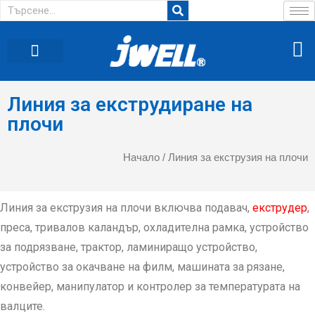
СЛУЧАЙ НА КЛИЕНТ
СВЪРЖЕТЕ СЕ С НАС
ЧЕСТО ЗАДАВАНИ ВЪПРОСИ
ТЪРСЕН АГЕНТ
Линия за екструдиране на
плочи
Начало
/ Линия за екструзия на плочи
Линия за екструзия на плочи включва подавач,
екструдер
,
преса, тривалов каландър, охладителна рамка, устройство
за подрязване, трактор, ламиниращо устройство,
устройство за окачване на филм, машината за рязане,
конвейер, манипулатор и контролер за температурата на
валците.