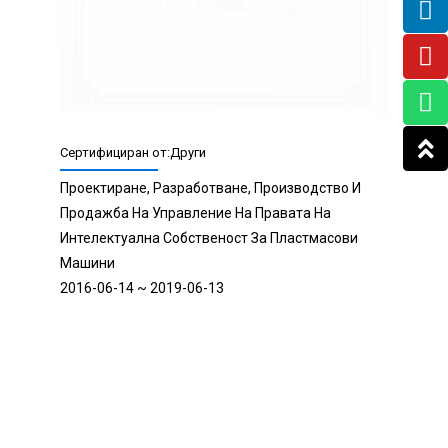
Изпрати съобщение
Търсене
Проверен Производител