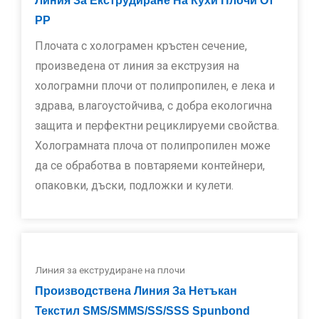
Линия За Екструдиране На Кухи Плочи От
PP
Плочата с холограмен кръстен сечение,
произведена от линия за екструзия на
холограмни плочи от полипропилен, е лека и
здрава, влагоустойчива, с добра екологична
защита и перфектни рециклируеми свойства.
Холограмната плоча от полипропилен може
да се обработва в повтаряеми контейнери,
опаковки, дъски, подложки и кулети.
Линия за екструдиране на плочи
Производствена Линия За Нетъкан
Текстил SMS/SMMS/SS/SSS Spunbond