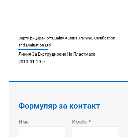
CIF, EXW
Условия за плащане: LC, T/T
Сертифициране: CE, ISO, UL, QS, GMP
Гаранция: 1 година
Средно време за изпълнение: Време за доставка в
пиковия сезон: 3-6 месеца, време за изпълнение извън
сезона: 1-3 месеца