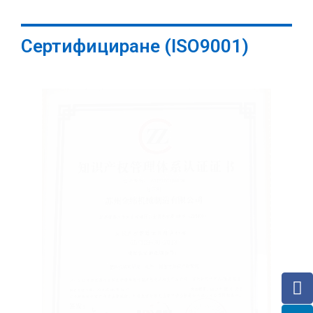
Формуляр за контакт
Име
Имейл
*
Компания
Телефон
Съобщение
*