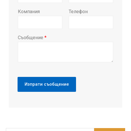
00-86-15806226208
infdd@jwell.cn
Чуджоу, Суджоу, Чанджоу, Хейнин, Чоушан,
Германия, Тайланд
Още машини за
екструдиране
Доставчикът на машини за екструдиране на
пластмаса JWELL ви предлага всички видове
производствени линии, оставете съобщение сега, за
да получите най-новата оферта за 2025 г.!