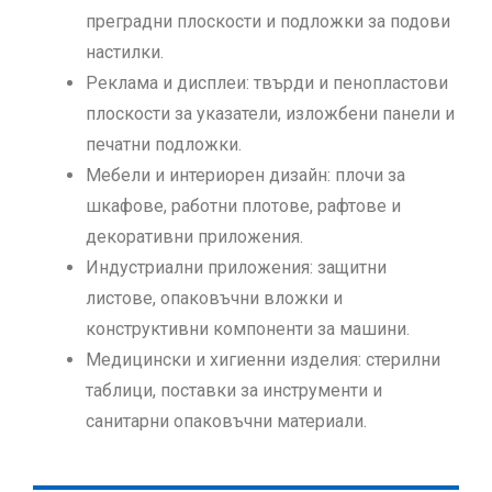
конструктивни компоненти за машини.
Медицински и хигиенни изделия
: стерилни
таблици, поставки за инструменти и
санитарни опаковъчни материали.
ЧЕСТО ЗАДАВАНИ ВЪПРОСИ
Търговски капацитет
Производител ли е Jwell Machinery?
Как гарантирате качеството на
машините и услугите си?
Колко е дълъг срокът за доставка?