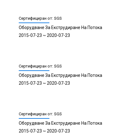
Машини
2016-06-14 ~ 2019-06-13
Сертифициран от:Други
Проектиране, Разработване, Производство И
Продажба На Производствена Линия За
Екструдиране На Пластмасови Тръби И Листове
2018-11-20 ~ 2021-11-19
Сертифициран от:Quality Austria Training, Certification
and Evaluation Ltd
Линия За Екструдиране На Пластмаса
2010-01-29 ~