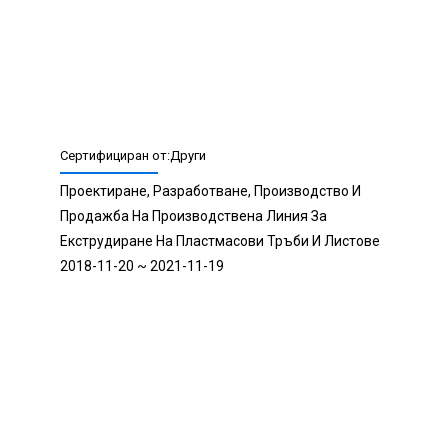
Проверено на място от водещата световна компания
за инспекции Bureau Veritas на
ALIBABA.com
Видеоклипове, оценени от доставчика
Панорамни снимки
Доклади от фабрични инспекции
Проверени производствени линии
Сертификати: ISO
Пристанище: Шанхай, Китай
Международни търговски условия (Incoterms): FOB, CFR,