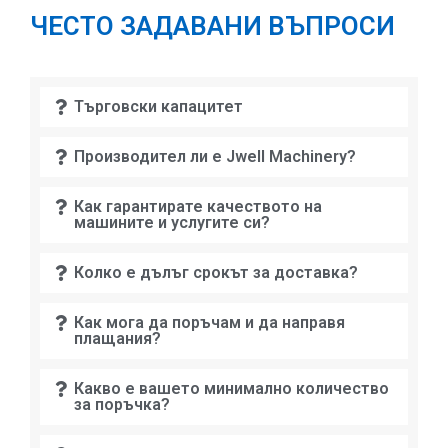
Как мога да поръчам и да направя
плащания?
Какво е вашето минимално количество
за поръчка?
Какъв е производственият ви
капацитет?
Какво става с доставката?
Съществува ли някакво обслужване
преди продажбата?
Сертифициране На
Производството