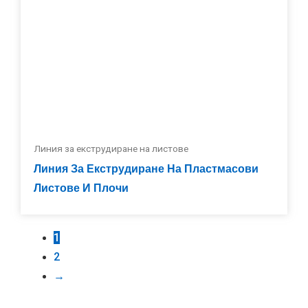
1
2
→
Приложения На Линията За
Екструзия На Плочи
Линиите за екструзия на плочи Jwell са
предназначени за производство на
висококачествени пластмасови листове с еднаква
дебелина, гладка повърхност и отлични механични
свойства. Те се използват широко в различни