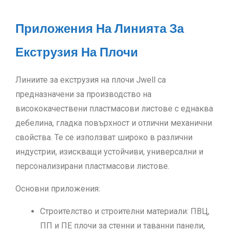
индустрии, изискващи устойчиви, универсални и
персонализирани пластмасови листове.
Основни приложения:
Строителство и строителни материали
: ПВЦ,
ПП и ПЕ плочи за стенни и таванни панели,
преградни плоскости и подложки за подови
настилки.
Реклама и дисплеи
: твърди и пенопластови
плоскости за указатели, изложбени панели и
печатни подложки.
Мебели и интериорен дизайн
: плочи за
шкафове, работни плотове, рафтове и
декоративни приложения.
Индустриални приложения
: защитни
листове, опаковъчни вложки и