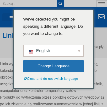
We've detected you might be
speaking a different language. Do
you want to change to:
Linia do wytłaczania płyt
Strona główna
/ Linia do wytłaczania płyt
English
Linia wytłaczania płyt zawiera podajnik,
wytłaczarka
, formę,
Change Language
kalendarz trzywałowy, wspornik chłodzący, urządzenie do
obróbki krawędzi, ciągnik, urządzenie do laminowania,
Close and do not switch language
urządzenie do wieszania folii, maszynę do cięcia, przenośnik,
manipulator oraz kontroler temperatury wałów.
Produkty od wytłaczania przez obróbkę gotowych wyrobów aż
po ich zbieranie są realizowane automatycznie w jednej linii, z