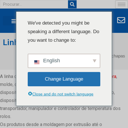
We've detected you might be
speaking a different language. Do
you want to change to:
Linha de extrusão de chapas
Início
/ Linha de extrusão de chapas
English
A linha de extrusão de chapas inclui alimentador,
extrusora
,
Change Language
molde, calandra de três rolos, suporte de resfriamento,
dispositivo de aparagem, trator, dispositivo de laminação,
Close and do not switch language
dispositivo de suspensão de filme, máquina de corte,
transportador, manipulador e controlador de temperatura dos
rolos.
Os produtos desde a moldagem por extrusão até o