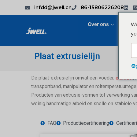
infdd@jwell.cn
86-15806226208
Over ons
Prod
We
yo
Plaat extrusielijn
De plaat-extrusielijn omvat een voeder,
extruder
,
transportband, manipulator en roltemperatuurregel
Producten van extrusie-vormen tot verwerking van
weinig handmatige arbeid en snelle en stabiele v
FAQ
Productiecertificering
Certifice