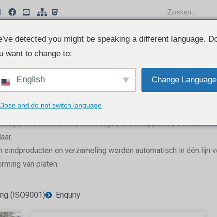
ucten
've detected you might be speaking a different language. D
Klant Case
Kautex
Toepassing
u want to change to:
English
Change Language
Close and do not switch language
 matrijs, drie-rolkalander, koelbeugel, afwerkapparaat, trekker, l
aar.
 eindproducten en verzameling worden automatisch in één lijn vol
orming van platen.
ring (ISO9001)
Enquriy