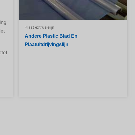
ing
Plaat extrusielijn
let
Andere Plastic Blad En
Plaatuitdrijvingslijn
otel
e