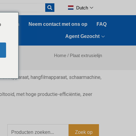
Dutch
o
Nieuws
Neem contact met ons op
FAQ
Agent Gezocht
Home
/ Plaat extrusielijn
aminatieapparaat, hangfilmapparaat, schaarmachine,
tooid, met hoge productie-efficiëntie, zeer
Zoek op