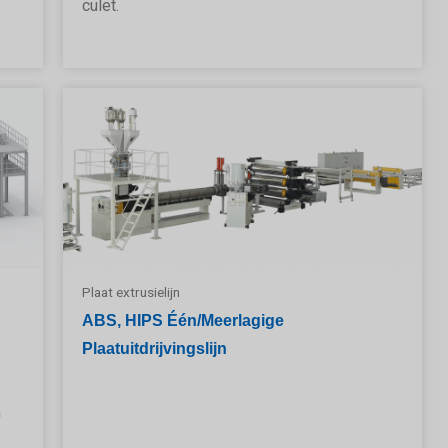
culet.
Plaat extrusielijn
ABS, HIPS Één/meerlagige
Plaatuitdrijvingslijn
h